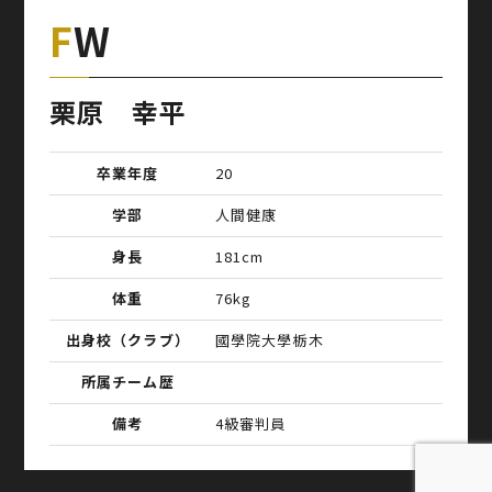
FW
栗原 幸平
卒業年度
20
学部
人間健康
身長
181cm
体重
76kg
出身校（クラブ）
國學院大學栃木
所属チーム歴
備考
4級審判員