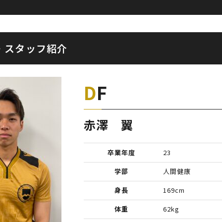
・スタッフ紹介
DF
赤澤 翼
卒業年度
23
学部
人間健康
身長
169cm
体重
62kg