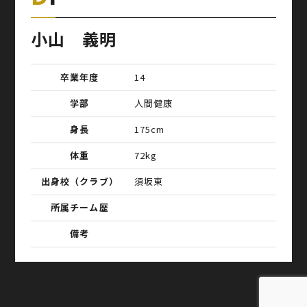
小山 義明
卒業年度
14
学部
人間健康
身長
175cm
体重
72kg
出身校（クラブ）
須坂東
所属チーム歴
備考