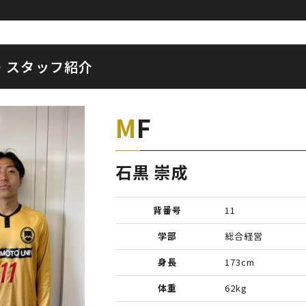
・スタッフ紹介
MF
石黒 崇成
背番号
11
学部
総合経営
身長
173cm
体重
62kg