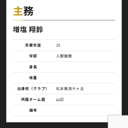
主務
増塩 翔鈴
卒業年度
25
学部
人間健康
身長
体重
出身校（クラブ）
松本美須々ヶ丘
所属チーム歴
山辺
備考