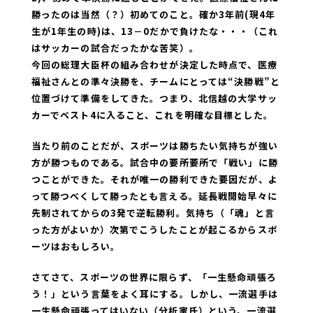
勝ったのは当然（？）初めてのこと。確か3年前(現4年
生が1年生の時)は、13－0だかで負けたな・・・（これ
はサッカーの試合だったかな苦笑）。
今回の総理大臣杯の組み合わせが決定した時点で、医療
福祉さんとの準々決勝を、チームにとっては“決勝戦”と
位置づけて準備をしてきた。つまり、北信越の大学サッ
カーでベスト4に入ること、これを明確な目標とした。
当たり前のことだが、スポーツは勝ちたい気持ちが強い
方が勝つものである。試合中の要所要所で「戦い」に勝
つことができた。それが唯一の勝利できた要因だが、よ
って勝つべくして勝ったとも言える。延長戦開始早々に
先制されてからの3発で逆転勝利。気持ち（「魂」と言
った方がよいか）次第でこうしたことが起こるからスポ
ーツはおもしろい。
さてさて、スポーツの世界に限らず、「一生懸命頑張ろ
う！」という言葉をよく耳にする。しかし、一流選手は
一生懸命頑張ってはいない（分析家氏）という。一流選