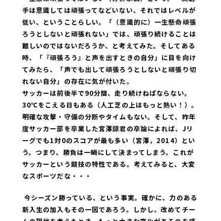
手は意識しては頑張ってなどいない、それではレベルが
低い、ということらしい。「（意識的に）一生懸命頑張
ろうとしないと頑張れない」では、頑張り続けることは
難しいのではないだろうか、と考えてみた。そしてある
時、「『頑張ろう』と声を出すときの自分」に目を向け
てみたら、「声でも出して頑張ろうとしないと頑張り切
れない自分」の存在に気が付いた。
サッカーは前後半で90分間、走り続けねばならない。
30℃をこえる日もある（人工芝の上はもっと熱い！）。
明確な攻撃・守備の分断やタイムもない。そして、昨年
度サッカー部を卒業した宮澤諒君の卒論によれば、Jリ
ーグでも1対0のスコアが最も多い（宮澤，2014）とい
う。つまり、勝負は一瞬にして決まってしまう。これが
サッカーという競技の特性である。考えてみると、大変
なスポーツだな・・・
今シーズン勝っている、という事実。確かに、力のある
新入生の加入もその一因であろう。しかし、改めてチー