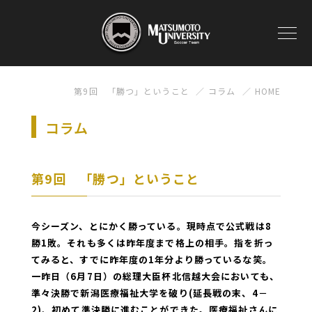
第9回 「勝つ」ということ
コラム
HOME
コラム
第9回 「勝つ」ということ
今シーズン、とにかく勝っている。現時点で公式戦は8
勝1敗。それも多くは昨年度まで格上の相手。指を折っ
てみると、すでに昨年度の1年分より勝っているな笑。
一昨日（6月7日）の総理大臣杯北信越大会においても、
準々決勝で新潟医療福祉大学を破り(延長戦の末、4－
2)、初めて準決勝に進むことができた。医療福祉さんに