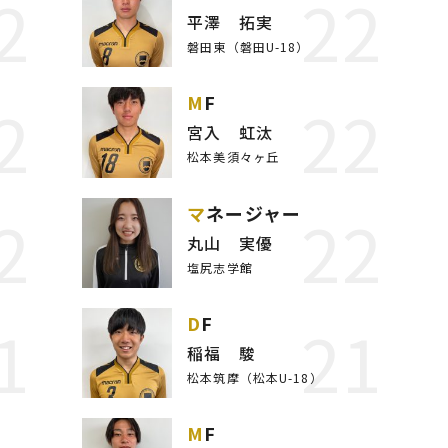
2
22
平澤 拓実
磐田東（磐田U-18）
2
22
MF
宮入 虹汰
松本美須々ヶ丘
2
22
マネージャー
丸山 実優
塩尻志学館
1
21
DF
稲福 駿
松本筑摩（松本U-18）
MF