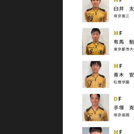
臼井 
帝京第三
MF
有馬 
東京都市大
MF
青木 
松商学園
DF
手塚 
帝京長岡
MF