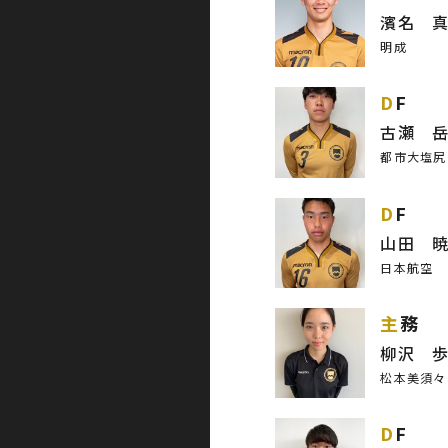
濱名 
明成
DF
古瀬 
都市大塩尻
DF
山田 
日本航空
主務
柳沢 
松本美須々
DF