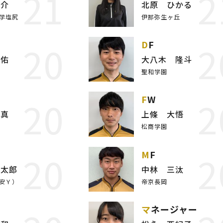
21
2
裕介
北原 ひかる
学塩尻
伊那弥生ヶ丘
20
2
DF
凌佑
大八木 隆斗
聖和学園
20
2
FW
拓真
上條 大悟
松商学園
20
2
MF
健太郎
中林 三汰
安Ｙ）
帝京長岡
マネージャー