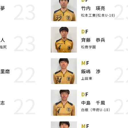
23
2
太夢
竹内 瑛亮
松本工業(松本U-18)
23
2
DF
魁人
齊藤 恭兵
塩尻
松商学園
22
2
MF
安里磨
飯嶋 渉
上田東
22
2
DF
克志
中島 千風
白根（甲府U-18）
MF