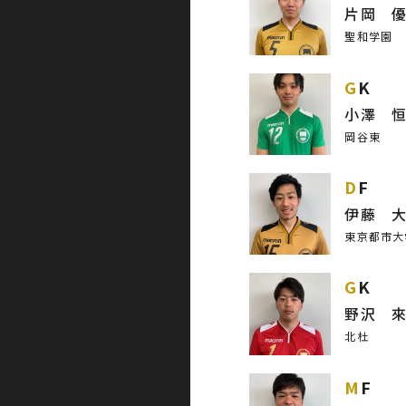
片岡 
聖和学園
GK
小澤 
岡谷東
DF
伊藤 
東京都市大
GK
野沢 
北杜
MF