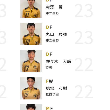
3
23
赤澤 翼
市立長野
3
23
DF
丸山 峻弥
市立長野
2
22
DF
佐々木 大輔
赤穂
2
22
FW
橋場 和樹
松商学園
MF