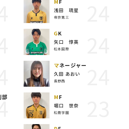
4
24
MF
浅田 琉星
帝京第三
4
24
GK
矢口 惇英
松本国際
4
24
マネージャー
久田 あおい
長野西
4
23
判部
MF
堀口 世奈
松商学園
DF