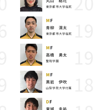
0
20
丸山 結花
東京都市大学塩尻
6
19
MF
青柳 滉太
東京都市大学塩尻
9
19
MF
高橋 勇太
聖和学園
9
18
MF
黒岩 伊吹
山梨学院大学付属
DF
東城 圭祐