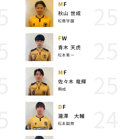
5
25
MF
秋山 世成
松商学園
5
25
FW
青木 天虎
松本第一
5
25
MF
佐々木 竜輝
明成
5
24
DF
瀧澤 大輔
松本国際