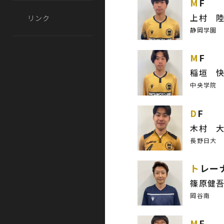
MF
上村 
リンク
静岡学園
MF
稲垣 
中央学院
DF
木村 
長野日大
トレー
篠原健
岡谷南
MF