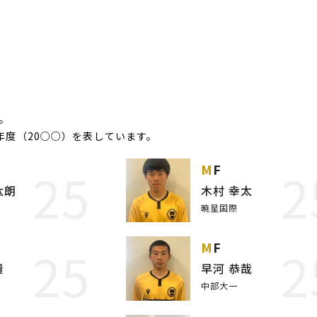
)
す。
年度（20○○）を表しています。
25
2
MF
汰朗
木村 幸太
暁星国際
25
2
MF
貴
早河 恭哉
中部大一