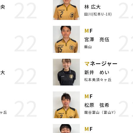
22
2
真央
林 広大
田川(松本U-18)
22
2
MF
岳
宮澤 亮伍
飯山
22
2
マネージャー
暁大
新井 めい
松本美須々ヶ丘
22
2
MF
歩
松原 弦希
ヶ丘
龍谷富山（富山Y）
MF