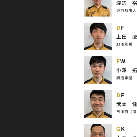
渡辺 
東京都市大
DF
上田 
旭川永嶺
FW
小澤 
創造学園
DF
武本 
市川南（浦
GK