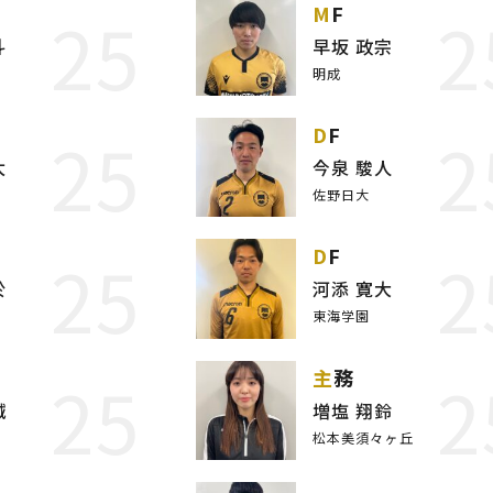
25
2
MF
斗
早坂 政宗
明成
25
2
DF
太
今泉 駿人
佐野日大
25
2
DF
於
河添 寛大
東海学園
25
2
主務
誠
増塩 翔鈴
松本美須々ヶ丘