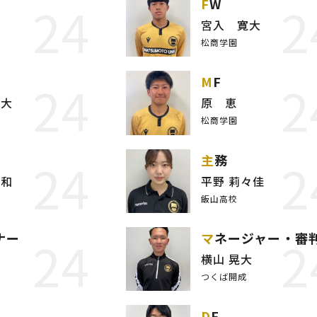
24
2
FW
陸
宮入 寛大
松商学園
24
2
MF
快大
原 恵
松商学園
24
2
主務
大和
平野 莉々佳
飯山高校
24
2
ナー
マネージャー・審
吾
横山 晃大
つくば開成
DF