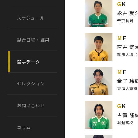
GK
永井 就
スケジュール
帝京長岡
MF
試合日程・結果
直井 洸
都市大塩尻
選手データ
MF
金子 玲
セレクション
東海大諏訪
GK
お問い合わせ
古賀 隆
堀越高校
コラム