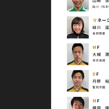
山崎 
田川（松本U
マネー
緑川 
長野商業
MF
大槻 
帝京長岡
DF
丹野 
聖和学園
MF
種岡 