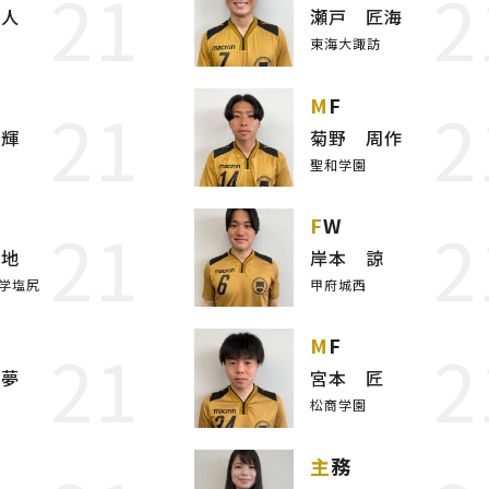
21
2
優人
瀬戸 匠海
東海大諏訪
21
2
MF
恒輝
菊野 周作
聖和学園
21
2
FW
大地
岸本 諒
学塩尻
甲府城西
21
2
MF
來夢
宮本 匠
松商学園
主務