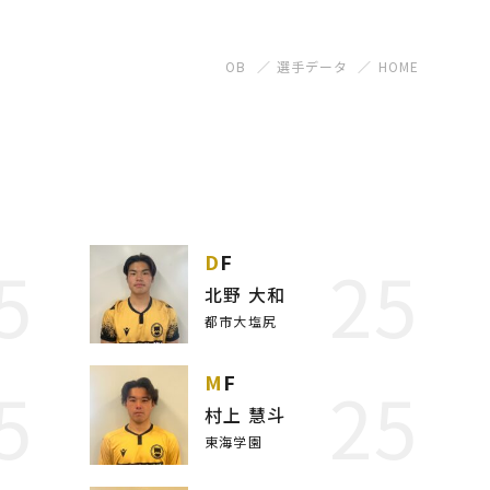
OB
選手データ
HOME
5
25
DF
北野 大和
都市大塩尻
5
25
MF
村上 慧斗
東海学園