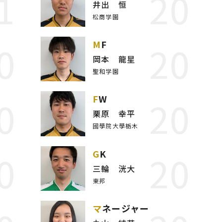
1
20
井出 恒
松商学園
0
20
MF
岡本 龍星
聖和学園
0
20
FW
栗原 幸平
國學院大學栃木
0
20
GK
三輪 洸大
東邦
マネージャー