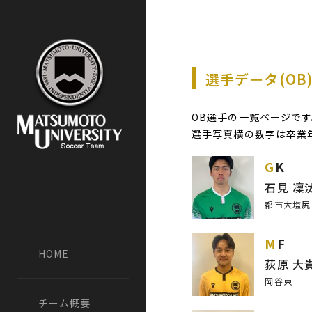
選手データ(OB
OB選手の一覧ページで
選手写真横の数字は卒業
GK
石見 凜
都市大塩尻
MF
HOME
荻原 大
岡谷東
チーム概要