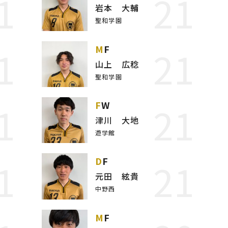
1
21
岩本 大輔
聖和学園
1
21
MF
山上 広稔
聖和学園
1
21
FW
津川 大地
遊学館
1
21
DF
元田 絃貴
中野西
MF