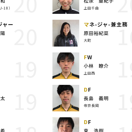
20
2
永和
松永 亜紀子
-18）
上田千曲
20
1
ジャー
マネ-ジャ-兼主務
遥陽
原田裕紀菜
大町
19
1
FW
潤
小林 瞭介
上田西
19
1
DF
裕太
長島 義明
帝京長岡
DF
優希
束 浩樹