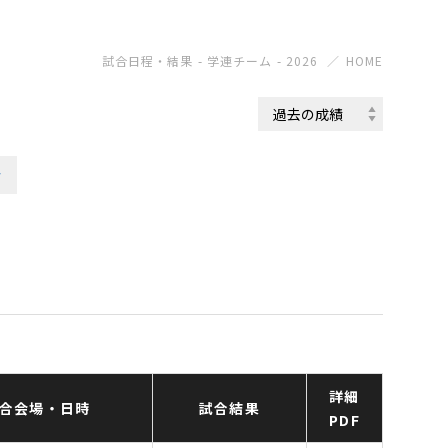
試合日程・結果 - 学連チーム - 2026
HOME
会
詳細
合会場・日時
試合結果
PDF