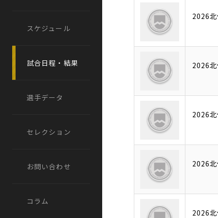
202
スケジュール
試合日程・結果
202
選手データ
202
セレクション
202
お問い合わせ
コラム
202