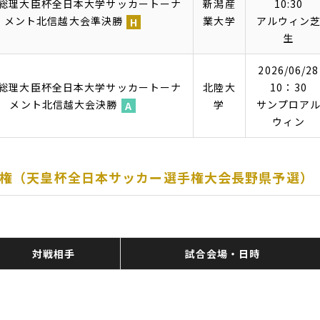
回総理大臣杯全日本大学サッカートーナ
新潟産
10:30
メント北信越大会準決勝
業大学
アルウィン
生
ホ
ー
2026/06/28
ム
回総理大臣杯全日本大学サッカートーナ
北陸大
10：30
メント北信越大会決勝
学
サンプロア
ウィン
ア
ウ
ェ
イ
権（天皇杯全日本サッカー選手権大会長野県予選）
対戦相手
試合会場・日時