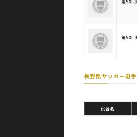
第50
第50
長野県サッカー選手
試合名