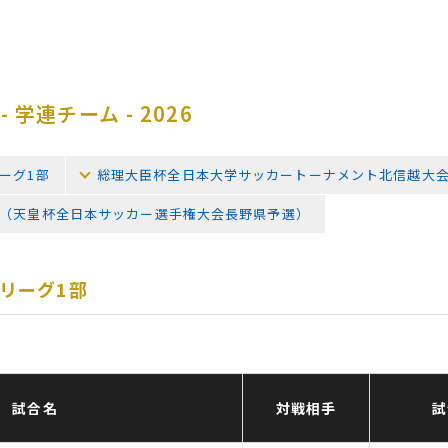
 学連チーム - 2026
ーグ1部
総理大臣杯全日本大学サッカートーナメント北信越大
（天皇杯全日本サッカー選手権大会長野県予選）
リーグ1部
試合名
対戦相手
試