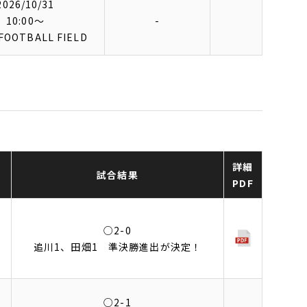
2026/10/31
10:00〜
-
FOOTBALL FIELD
日
詳細
試合結果
PDF
○2-0
合
追川1、田畑1 準決勝進出が決定！
○2-1