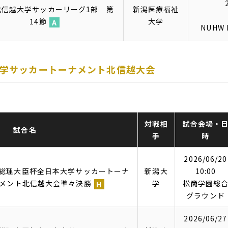
ム
6北信越大学サッカーリーグ1部 第
新潟医療福祉
14節
大学
NUHW 
ア
ウ
ェ
学サッカートーナメント北信越大会
イ
対戦相
試合会場・
試合名
手
時
2026/06/20
回総理大臣杯全日本大学サッカートーナ
新潟大
10:00
メント北信越大会準々決勝
学
松商学園総
グラウンド
ホ
ー
2026/06/27
ム