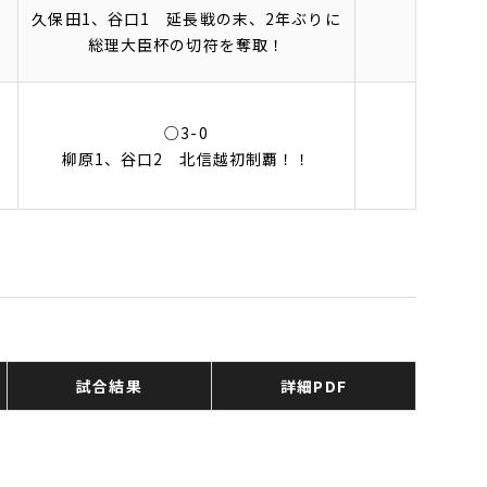
久保田1、谷口1 延長戦の末、2年ぶりに
芝
総理大臣杯の切符を奪取！
○3-0
ル
柳原1、谷口2 北信越初制覇！！
試合結果
詳細PDF