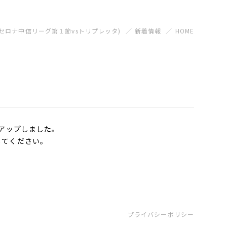
マツセロナ中信リーグ第１節vsトリプレッタ)
新着情報
HOME
をアップしました。
してください。
プライバシーポリシー