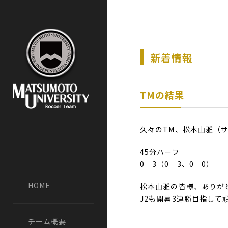
新着情報
TMの結果
久々のTM、松本山雅（
45分ハーフ
0－3（0－3、0－0）
HOME
松本山雅の皆様、ありが
J2も開幕3連勝目指して
チーム概要